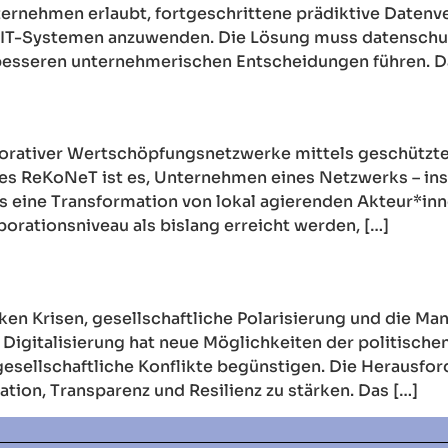
ernehmen erlaubt, fortgeschrittene prädiktive Datenve
on IT-Systemen anzuwenden. Die Lösung muss datenschu
u besseren unternehmerischen Entscheidungen führen. 
rativer Wertschöpfungsnetzwerke mittels geschützter T
es ReKoNeT ist es, Unternehmen eines Netzwerks – ins
 eine Transformation von lokal agierenden Akteur*inn
borationsniveau als bislang erreicht werden, […]
en Krisen, gesellschaftliche Polarisierung und die Ma
igitalisierung hat neue Möglichkeiten der politischen
sellschaftliche Konflikte begünstigen. Die Herausford
ation, Transparenz und Resilienz zu stärken. Das […]