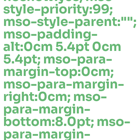
style-priority:99;
mso-style-parent:"";
mso-padding-
alt:0cm 5.4pt 0cm
5.4pt; mso-para-
margin-top:0cm;
mso-para-margin-
right:0cm; mso-
para-margin-
bottom:8.0pt; mso-
para-margin-