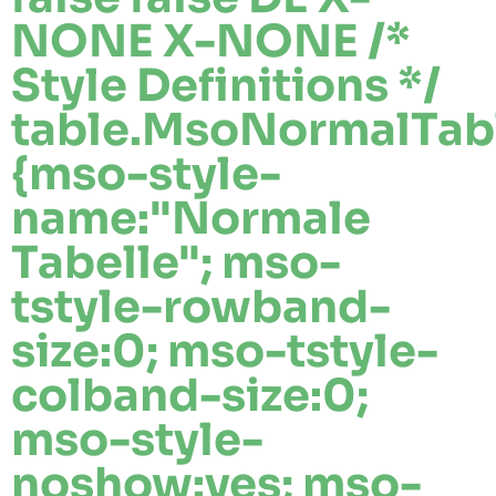
NONE X-NONE
/*
Style Definitions */
table.MsoNormalTab
{mso-style-
name:"Normale
Tabelle"; mso-
tstyle-rowband-
size:0; mso-tstyle-
colband-size:0;
mso-style-
noshow:yes; mso-