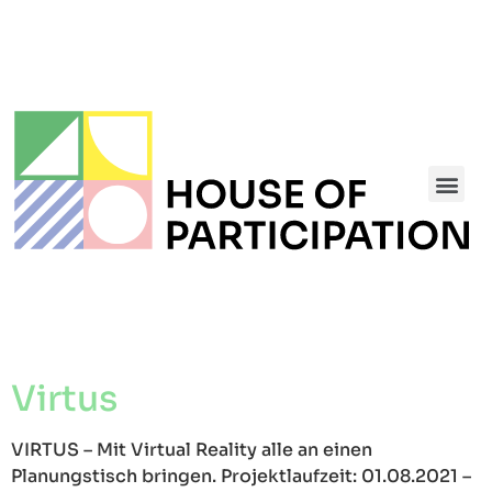
TACIT: Transatlantic Analysis of Civic Involvement in the Transformation of Democracy
Tech for Democracy – German-Israeli Research Initiative
Virtus
VIRTUS – Mit Virtual Reality alle an einen
Planungstisch bringen. Projektlaufzeit: 01.08.2021 –