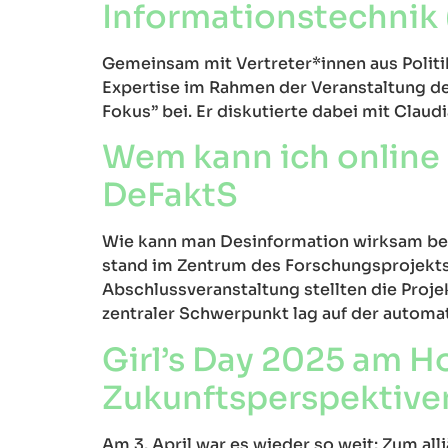
Informationstechnik 
Gemeinsam mit Vertreter*innen aus Politik 
Expertise im Rahmen der Veranstaltung des
Fokus” bei. Er diskutierte dabei mit Claud
Wem kann ich online 
DeFaktS
Wie kann man Desinformation wirksam beg
stand im Zentrum des Forschungsprojekts D
Abschlussveranstaltung stellten die Projek
zentraler Schwerpunkt lag auf der automat
Girl’s Day 2025 am H
Zukunftsperspektive
Am 3. April war es wieder so weit: Zum all