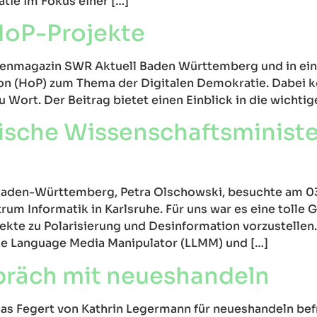
tie im Fokus einer […]
HoP-Projekte
htenmagazin SWR Aktuell Baden Württemberg und in ein
tion (HoP) zum Thema der Digitalen Demokratie. Dabei
Wort. Der Beitrag bietet einen Einblick in die wichtig
che Wissenschaftsminister
 Baden-Württemberg, Petra Olschowski, besuchte am 0
um Informatik in Karlsruhe. Für uns war es eine tolle 
kte zu Polarisierung und Desinformation vorzustellen
e Language Media Manipulator (LLMM) und […]
präch mit neueshandeln
as Fegert von Kathrin Legermann für neueshandeln befr