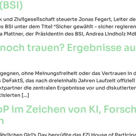
(BSI)
und Zivilgesellschaft steuerte Jonas Fegert, Leiter de
 BSI unter dem Titel “Sicher gewählt – sicher regiere
ia Plattner, der Präsidentin des BSI, Andrea Lindholz M
noch trauen? Ergebnisse au
egnen, ohne Meinungsfreiheit oder das Vertrauen in d
eFaktS, das nach dreieinhalb Jahren Laufzeit offiziel
tpartner die zentralen Ergebnisse vor und diskutierten
isierten […]
oP im Zeichen von KI, Fors
n
jährlichen Girl’s Day begrüßte das FZI House of Particip