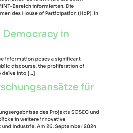
MINT-Bereich informierten. Die
n des House of Participation (HoP). In
ng Democracy in
se information poses a significant
lic discourse, the proliferation of
 delve into […]
orschungsansätze für
hungsergebnisse des Projekts SOSEC und
licke in weitere innovative
t und Industrie. Am 26. September 2024