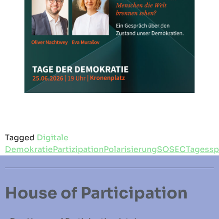
Tagged
Digitale
Demokratie
Partizipation
Polarisierung
SOSEC
Tagessp
House of Participation